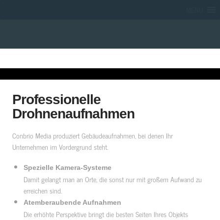
MENU
Professionelle
Drohnenaufnahmen
Conbrio Media produziert Gebäudeaufnahmen, bei denen Ihr
Unternehmen im Vordergrund steht.
Spezielle Kamera-Systeme
Damit gelangt man an Orte, die sonst nur mit großem Aufwand zu
erreichen sind.
Atemberaubende Aufnahmen
Die erhöhte Perspektive bringt die besten Seiten Ihres Objekts