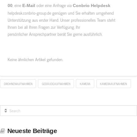
, eine
oder eine Anfrage via
00
E-Mail
Conbrio Helpdesk
helpdesk.conbrio-group.de
genügen und Sie erhalten umgehend
Unterstützung aus erster Hand. Unser professionelles Team steht
Ihnen bei all Ihren Fragen zur Verfügung. Ihr
persönlicher Ansprechpartner berät Sie gerne ausführlich.
Keine ähnlichen Artikel gefunden.
DROHNENAUFNAHMEN
GEBÄUDEAUFNAHMEN
KAMERA
KAMERAAUFNAHMEN
Search
Neueste Beiträge