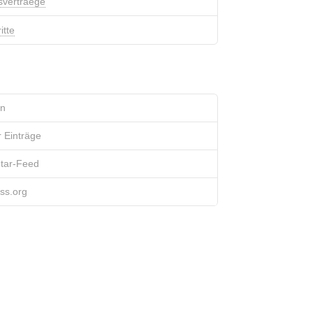
svertraege
itte
n
 Einträge
ar-Feed
ss.org