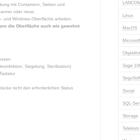
LANCOM
ückung mit Containern, Sieben und
canner oder neue,
Linux
ch- und Windows-Oberfläche arbeiten.
ann die Oberfläche auch wie gewohnt
MacOS
Microsof
Objektfo
essen
Sage 10
esinfektion, Siegelung, Sterilisation)
Tastatur
SegoSof
cke nicht den erforderlichen Status
Social
SQL-Ser
Storage
Telekom