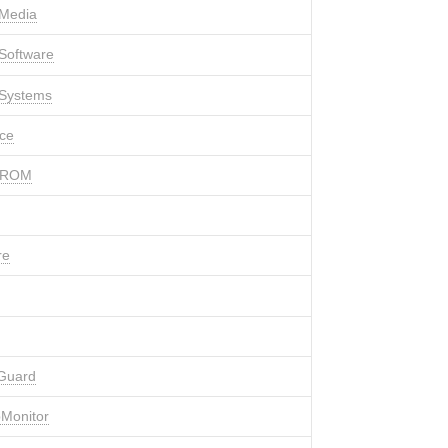
 Media
Software
 Systems
ce
STROM
re
Guard
Monitor