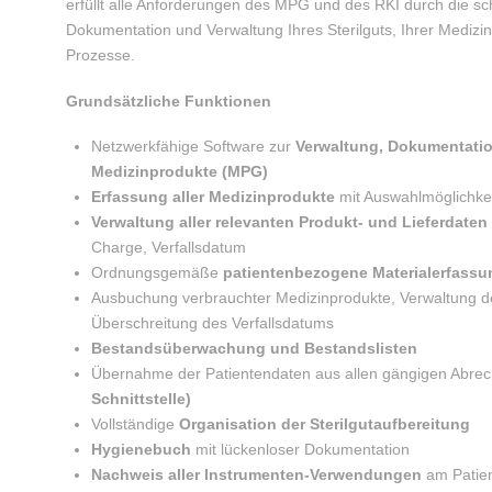
erfüllt alle Anforderungen des MPG und des RKI durch die sch
Dokumentation und Verwaltung Ihres Sterilguts, Ihrer Medizi
Prozesse.
Grundsätzliche Funktionen
Netzwerkfähige Software zur
Verwaltung, Dokumentati
Medizinprodukte (MPG)
Erfassung aller Medizinprodukte
mit Auswahlmöglichkei
Verwaltung aller relevanten Produkt- und Lieferdaten
Charge, Verfallsdatum
Ordnungsgemäße
patientenbezogene Materialerfassu
Ausbuchung verbrauchter Medizinprodukte, Verwaltung de
Überschreitung des Verfallsdatums
Bestandsüberwachung und Bestandslisten
Übernahme der Patientendaten aus allen gängigen Abr
Schnittstelle)
Vollständige
Organisation der Sterilgutaufbereitung
Hygienebuch
mit lückenloser Dokumentation
Nachweis aller Instrumenten-Verwendungen
am Patie