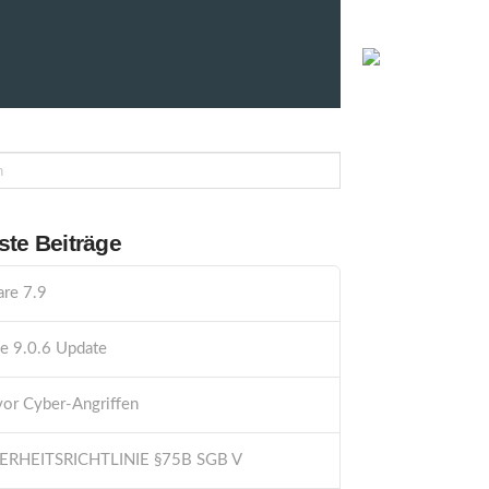
PHÄRE
0800 0 44 00 88 00
te Beiträge
re 7.9
e 9.0.6 Update
vor Cyber-Angriffen
HERHEITSRICHTLINIE §75B SGB V