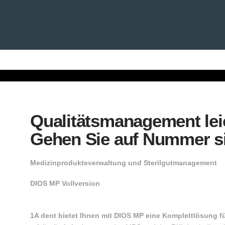
GESCHÄFTSFELDER
TERM
Qualitätsmanagement lei
Gehen Sie auf Nummer si
Medizinprodukteverwaltung und Sterilgutmanagement
DIOS MP Vollversion
1A dent bietet Ihnen mit DIOS MP eine Komplettlösung 