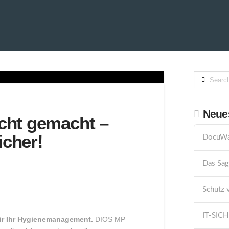
INE
KARRIERE
HELPDESK
KONTAKT
PRIVATS
Search
Neues
cht gemacht –
cher!
DocuWa
Das Sag
Schutz 
IT-SIC
für Ihr Hygienemanagement.
DIOS MP