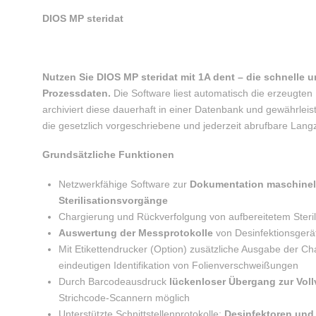
DIOS MP steridat
Nutzen Sie DIOS MP steridat mit 1A dent – die schnelle u
Prozessdaten.
Die Software liest automatisch die erzeugten
archiviert diese dauerhaft in einer Datenbank und gewährle
die gesetzlich vorgeschriebene und jederzeit abrufbare Langz
Grundsätzliche Funktionen
Netzwerkfähige Software zur
Dokumentation maschinell
Sterilisationsvorgänge
Chargierung und Rückverfolgung von aufbereitetem Steri
Auswertung der Messprotokolle
von Desinfektionsgerät
Mit Etikettendrucker (Option) zusätzliche Ausgabe der C
eindeutigen Identifikation von Folienverschweißungen
Durch Barcodeausdruck
lückenloser Übergang zur Vol
Strichcode-Scannern möglich
Unterstützte Schnittstellenprotokolle:
Desinfektoren und 