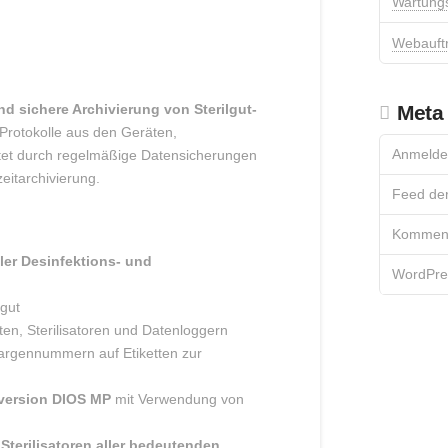
Wartung
Webauftr
nd sichere Archivierung von Sterilgut-
Meta
 Protokolle aus den Geräten,
Anmelde
istet durch regelmäßige Datensicherungen
eitarchivierung.
Feed der
Komment
er Desinfektions- und
WordPre
lgut
en, Sterilisatoren und Datenloggern
hargennummern auf Etiketten zur
lversion DIOS MP
mit Verwendung von
Sterilisatoren aller bedeutenden