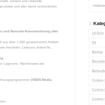
nelle, sichere und rationelle
Unterw
nprodukte und aller damit verbundenen
Kate
on und Barcode-Kennzeichnung aller
1A Dent
t aus über 1.500 gespeicherten Artikeln
2N
wie Hersteller, Lieferant, Artikel-Nr.,
Backup
ng
Barcode
r Lagerorte, Warnhinweis bei
Behandl
echnungsprogrammen
(VDDS Media
Conbrio 
Conbrio 
Conbrio
nten