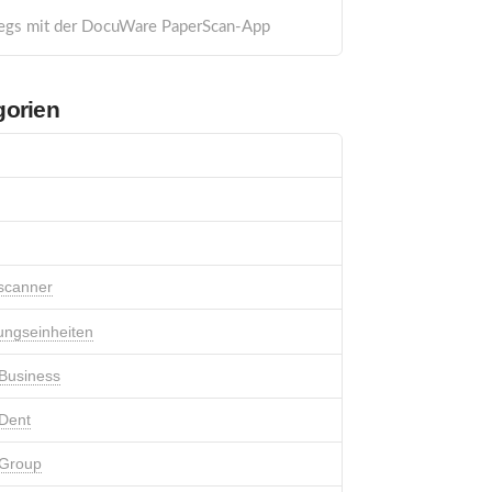
egs mit der DocuWare PaperScan-App
gorien
scanner
ungseinheiten
Business
Dent
 Group