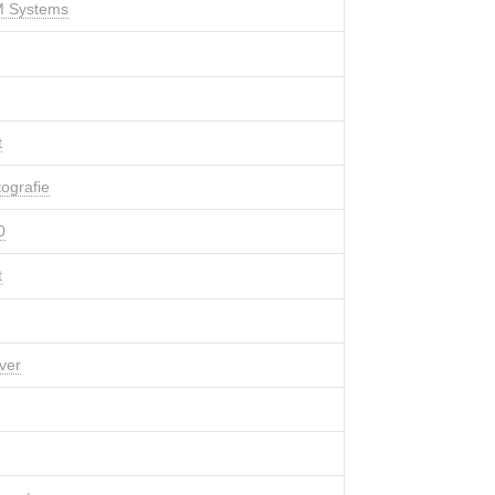
 Systems
t
tografie
0
t
ver