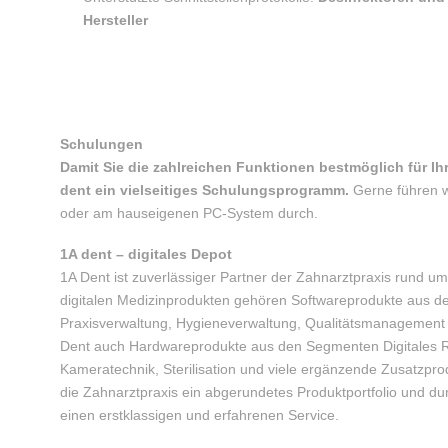
Hersteller
Schulungen
Damit Sie die zahlreichen Funktionen bestmöglich für Ih
dent ein vielseitiges Schulungsprogramm.
Gerne führen w
oder am hauseigenen PC-System durch.
1A dent – digitales Depot
1A Dent ist zuverlässiger Partner der Zahnarztpraxis rund um
digitalen Medizinprodukten gehören Softwareprodukte aus 
Praxisverwaltung, Hygieneverwaltung, Qualitätsmanagement
Dent auch Hardwareprodukte aus den Segmenten Digitales R
Kameratechnik, Sterilisation und viele ergänzende Zusatzprodu
die Zahnarztpraxis ein abgerundetes Produktportfolio und du
einen erstklassigen und erfahrenen Service.