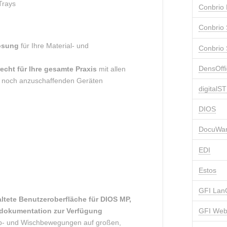
Trays
Conbrio
Conbrio 
lösung
für Ihre Material- und
Conbrio
DensOffi
echt für Ihre gesamte Praxis
mit allen
ig noch anzuschaffenden Geräten
digital
DIOS
DocuWa
EDI
Estos
GFI Lan
altete Benutzeroberfläche für DIOS MP,
GFI Web
ssdokumentation zur Verfügung
ipp- und Wischbewegungen auf großen,