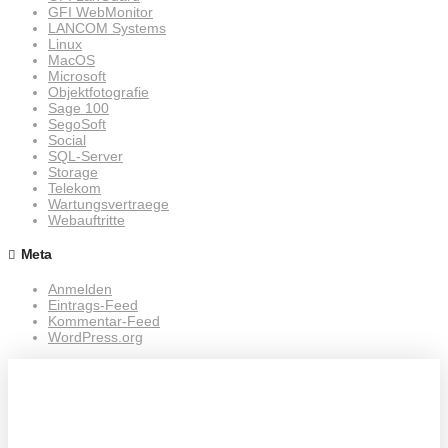
GFI WebMonitor
LANCOM Systems
Linux
MacOS
Microsoft
Objektfotografie
Sage 100
SegoSoft
Social
SQL-Server
Storage
Telekom
Wartungsvertraege
Webauftritte
Meta
Anmelden
Eintrags-Feed
Kommentar-Feed
WordPress.org