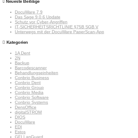
Neueste Beiträge
DocuWare 7.9
Das Sage 9.0.6 Update
Schutz vor Cyber-Angriffen
IT-SICHERHEITSRICHTLINIE §75B SGB V
Unterwegs mit der DocuWare PaperScan-App
Kategorien
1A Dent
2N
Backup
Barcodescanner
Behandlungseinheiten
Conbrio Business
Conbrio Dent
Conbrio Group
Conbrio Media
Conbrio Software
Conbrio Systems
DensOffice
digitalSTROM
DIOS
DocuWare
EDI
Estos
GFI LanGuard