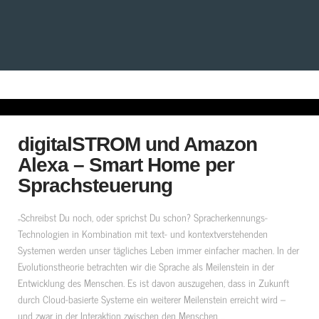
digitalSTROM und Amazon
Alexa – Smart Home per
Sprachsteuerung
„Schreibst Du noch, oder sprichst Du schon? Spracherkennungs-
Technologien in Kombination mit text- und kontextverstehenden
Systemen werden unser tägliches Leben immer einfacher machen. In der
Evolutionstheorie betrachten wir die Sprache als Meilenstein in der
Entwicklung des Menschen. Es ist davon auszugehen, dass in Zukunft
durch Cloud-basierte Systeme ein weiterer Meilenstein erreicht wird –
und zwar in der Interaktion zwischen den Menschen …