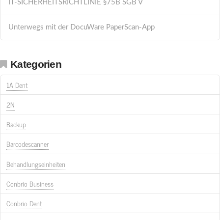
IT-SICHERHEITSRICHTLINIE §75B SGB V
Unterwegs mit der DocuWare PaperScan-App
Kategorien
1A Dent
2N
Backup
Barcodescanner
Behandlungseinheiten
Conbrio Business
Conbrio Dent