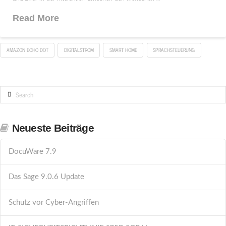
Read More
AMAZON ECHO DOT
DIGITALSTROM
SMART HOME
SPRACHSTEUERUNG
Search
Neueste Beiträge
DocuWare 7.9
Das Sage 9.0.6 Update
Schutz vor Cyber-Angriffen