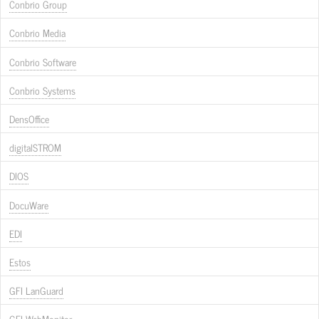
Conbrio Group
Conbrio Media
Conbrio Software
Conbrio Systems
DensOffice
digitalSTROM
DIOS
DocuWare
EDI
Estos
GFI LanGuard
GFI WebMonitor