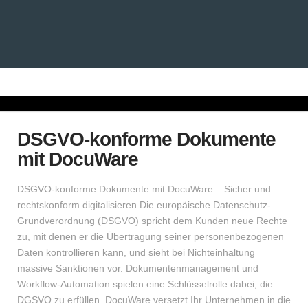
DSGVO-konforme Dokumente
mit DocuWare
DSGVO-konforme Dokumente mit DocuWare – Sicher und
rechtskonform digitalisieren Die europäische Datenschutz-
Grundverordnung (DSGVO) spricht dem Kunden neue Rechte
zu, mit denen er die Übertragung seiner personenbezogenen
Daten kontrollieren kann, und sieht bei Nichteinhaltung
massive Sanktionen vor. Dokumentenmanagement und
Workflow-Automation spielen eine Schlüsselrolle dabei, die
DGSVO zu erfüllen. DocuWare versetzt Ihr Unternehmen in die