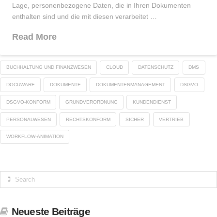
Lage, personenbezogene Daten, die in Ihren Dokumenten
enthalten sind und die mit diesen verarbeitet …
Read More
BUCHHALTUNG UND FINANZWESEN
CLOUD
DATENSCHUTZ
DMS
DOCUWARE
DOKUMENTE
DOKUMENTENMANAGEMENT
DSGVO
DSGVO-KONFORM
GRUNDVERORDNUNG
KUNDENDIENST
PERSONALWESEN
RECHTSKONFORM
SICHER
VERTRIEB
WORKFLOW-ANIMATION
Search
Neueste Beiträge