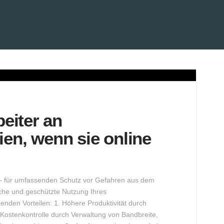
beiter an
en, wenn sie online
z – für umfassenden Schutz vor Gefahren aus dem
iche und geschützte Nutzung Ihres
enden Vorteilen: 1. Höhere Produktivität durch
Kostenkontrolle durch Verwaltung von Bandbreite,