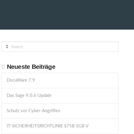
Search
Neueste Beiträge
DocuWare 7.9
Das Sage 9.0.6 Update
Schutz vor Cyber-Angriffen
IT-SICHERHEITSRICHTLINIE §75B SGB V