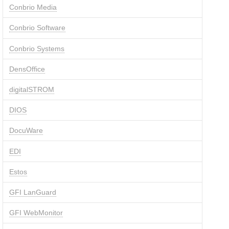
Conbrio Media
Conbrio Software
Conbrio Systems
DensOffice
digitalSTROM
DIOS
DocuWare
EDI
Estos
GFI LanGuard
GFI WebMonitor