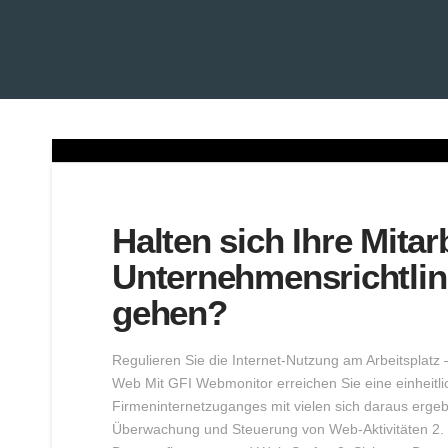
Halten sich Ihre Mitar
Unternehmensrichtlini
gehen?
Regulieren Sie die Internet-Nutzung am Arbeitsplat
Web Mit GFI Webmonitor erreichen Sie eine einheitl
Firmeninternetzuganges mit vielen sich daraus ergeb
Überwachung und Steuerung von Web-Aktivitäten 2. 