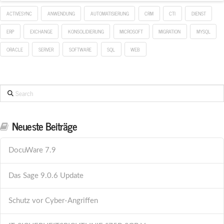
ACTIVESYNC
ANWENDUNG
AUTOMATISIERUNG
CRM
CTI
DIENST
ERP
EXCHANGE
KONSOLIDIERUNG
MICROSOFT
MIGRATION
MYSQL
ORACLE
SERVER
SOFTWARE
SQL
WEB
Search
Neueste Beiträge
DocuWare 7.9
Das Sage 9.0.6 Update
Schutz vor Cyber-Angriffen