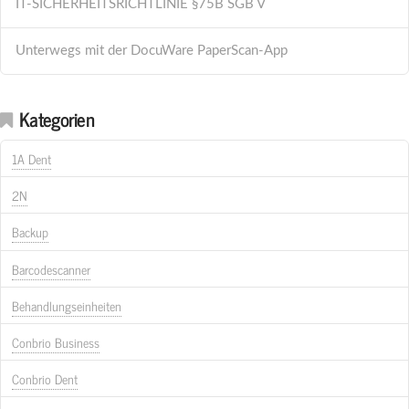
IT-SICHERHEITSRICHTLINIE §75B SGB V
Unterwegs mit der DocuWare PaperScan-App
Kategorien
1A Dent
2N
Backup
Barcodescanner
Behandlungseinheiten
Conbrio Business
Conbrio Dent