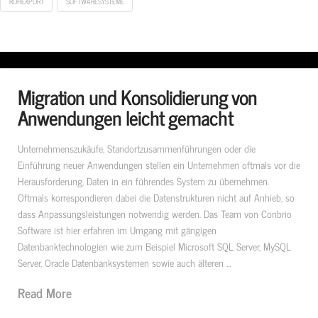
ROHEXPORT
SOFTWARESYSTEME
Migration und Konsolidierung von
Anwendungen leicht gemacht
Unternehmenszukäufe, Standortzusammenführungen oder die
Einführung neuer Anwendungen stellen ein Unternehmen oftmals vor die
Herausforderung, Daten in ein führendes System zu übernehmen.
Oftmals korrespondieren dabei die Datenstrukturen nicht auf Anhieb, so
dass Anpassungsleistungen notwendig werden. Das Team von Conbrio
Software ist hier erfahren im Umgang mit gängigen
Datenbanktechnologien wie zum Beispiel Microsoft SQL Server, MySQL
Server, Oracle Datenbanksystemen sowie auch älteren …
Read More