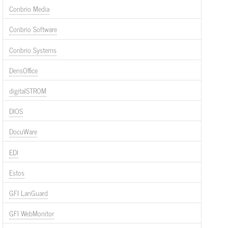
Conbrio Media
Conbrio Software
Conbrio Systems
DensOffice
digitalSTROM
DIOS
DocuWare
EDI
Estos
GFI LanGuard
GFI WebMonitor