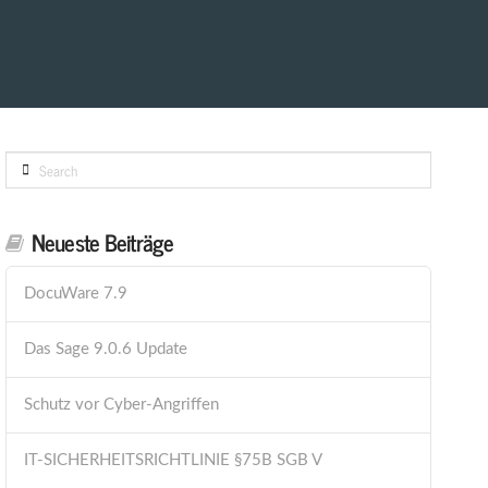
Search
Neueste Beiträge
DocuWare 7.9
Das Sage 9.0.6 Update
Schutz vor Cyber-Angriffen
IT-SICHERHEITSRICHTLINIE §75B SGB V