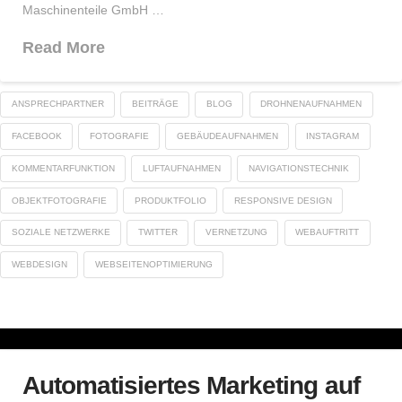
Maschinenteile GmbH …
Read More
ANSPRECHPARTNER
BEITRÄGE
BLOG
DROHNENAUFNAHMEN
FACEBOOK
FOTOGRAFIE
GEBÄUDEAUFNAHMEN
INSTAGRAM
KOMMENTARFUNKTION
LUFTAUFNAHMEN
NAVIGATIONSTECHNIK
OBJEKTFOTOGRAFIE
PRODUKTFOLIO
RESPONSIVE DESIGN
SOZIALE NETZWERKE
TWITTER
VERNETZUNG
WEBAUFTRITT
WEBDESIGN
WEBSEITENOPTIMIERUNG
Automatisiertes Marketing auf