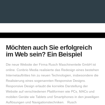
Möchten auch Sie erfolgreich
im Web sein? Ein Beispiel
Die neue Website der Firma Rusch Maschinenteile GmbH ist
online. Conbrio Media realisierte das Redesign eines bestehen
Internetauftrittes hin zu neuen Technologien, insbesondere die
Realisierung eines sogenannten Responsive Designs.
Responsive Design erlaubt die korrekte Darstellung der
Website auf verschiedenen Plattformen wie PCs, MACs und
mobilen Geräte wie Tablets und Smartphones in den jeweiligen
Auflösungen und Navigationstechniken. Rusch