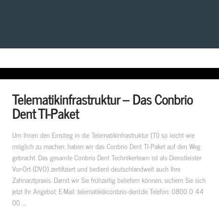
Telematikinfrastruktur – Das Conbrio
Dent TI-Paket
Um Ihnen den Einstieg in die Telematikinfrastruktur (TI) so leicht wie
möglich zu machen, haben wir das Conbrio Dent TI-Paket auf den Weg
gebracht. Das gesamte Conbrio Dent Technikerteam ist als Dienstleister
Vor-Ort (DVO) zertifiziert und bedient deutschlandweit auch Ihre
Zahnarztpraxis. Damit wir Sie frühzeitig beliefern können, sichern Sie sich
jetzt Ihr Angebot: E-Mail: telematik@conbrio-dent.de Telefon: 0800 0 44
00 …