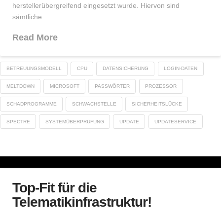
herstellerübergreifend eingesetzt wurde. Hiervon sind
sämtliche …
Read More
BETREUUNGSMODELL
CPU
DATENSICHERUNG
LOGIN-DATEN
MELTDOWN
MICROSOFT
PASSWÖRTER
PROZESSOR
SCHADPROGRAMME
SCHWACHSTELLE
SICHERHEITSLÜCKE
SPECTRE
SYSTEMÜBERPRÜFUNG
UPDATE
UPDATESERVICE
Top-Fit für die
Telematikinfrastruktur!