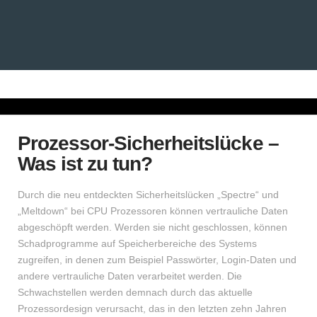
Prozessor-Sicherheitslücke –
Was ist zu tun?
Durch die neu entdeckten Sicherheitslücken „Spectre“ und
„Meltdown“ bei CPU Prozessoren können vertrauliche Daten
abgeschöpft werden. Werden sie nicht geschlossen, können
Schadprogramme auf Speicherbereiche des Systems
zugreifen, in denen zum Beispiel Passwörter, Login-Daten und
andere vertrauliche Daten verarbeitet werden. Die
Schwachstellen werden demnach durch das aktuelle
Prozessordesign verursacht, das in den letzten zehn Jahren