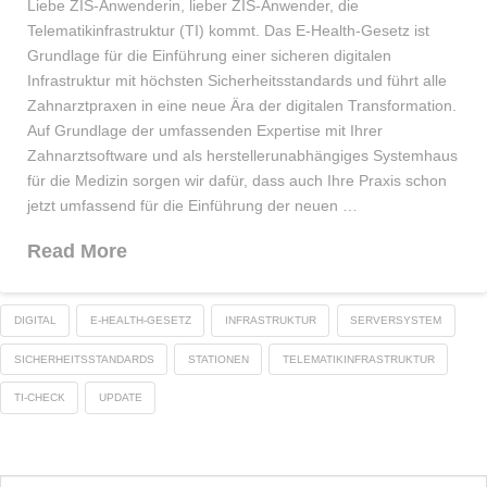
Liebe ZIS-Anwenderin, lieber ZIS-Anwender, die
Telematikinfrastruktur (TI) kommt. Das E-Health-Gesetz ist
Grundlage für die Einführung einer sicheren digitalen
Infrastruktur mit höchsten Sicherheitsstandards und führt alle
Zahnarztpraxen in eine neue Ära der digitalen Transformation.
Auf Grundlage der umfassenden Expertise mit Ihrer
Zahnarztsoftware und als herstellerunabhängiges Systemhaus
für die Medizin sorgen wir dafür, dass auch Ihre Praxis schon
jetzt umfassend für die Einführung der neuen …
Read More
DIGITAL
E-HEALTH-GESETZ
INFRASTRUKTUR
SERVERSYSTEM
SICHERHEITSSTANDARDS
STATIONEN
TELEMATIKINFRASTRUKTUR
TI-CHECK
UPDATE
Search