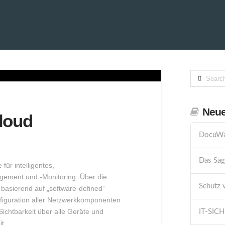
INE
KARRIERE
HELPDESK
KONTAKT
PRIVATS
Search
Neue
loud
DocuWa
Das Sag
ür intelligentes,
gement und -Monitoring. Über die
Schutz 
basierend auf „software-defined“
nfiguration aller Netzwerkkomponenten
Sichtbarkeit über alle Geräte und
IT-SIC
t.