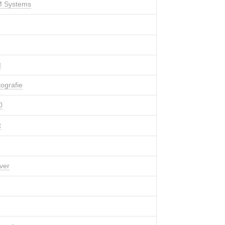
 Systems
t
tografie
0
t
ver