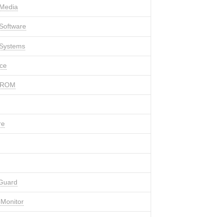
 Media
Software
 Systems
ce
STROM
re
Guard
Monitor