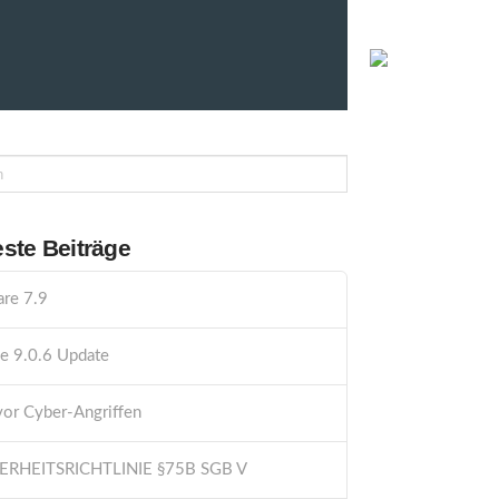
PHÄRE
0800 0 44 00 88 00
ste Beiträge
re 7.9
e 9.0.6 Update
vor Cyber-Angriffen
HERHEITSRICHTLINIE §75B SGB V