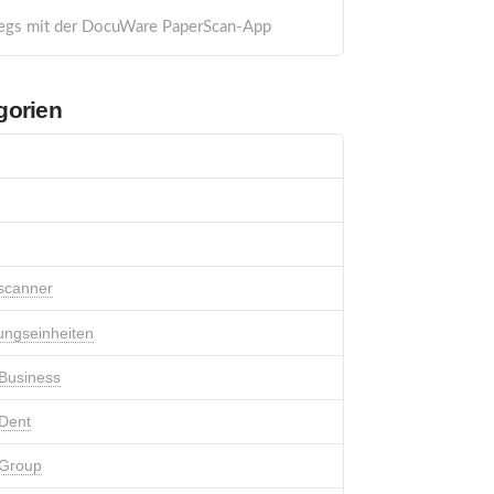
egs mit der DocuWare PaperScan-App
gorien
scanner
ungseinheiten
Business
Dent
 Group