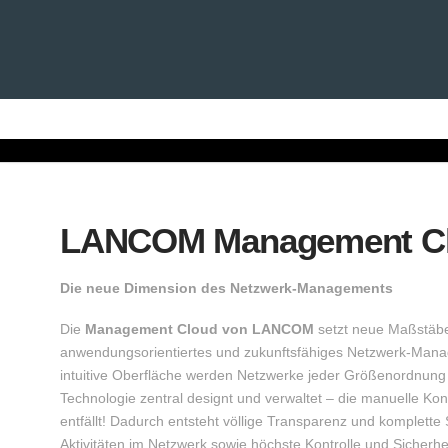
GESCHÄFTSFELDER
TERM
LANCOM Management C
Die neue Dimension des Netzwerk-Managements
Die
Management Cloud von LANCOM
setzt neue Maßstäbe f
anwendungsorientiertes und zukunftsfähiges Netzwerk-Mana
intuitive Oberfläche werden Netzwerke jeder Größenordnung 
Technologie zentral designt und verwaltet – die manuelle Ko
entfällt! Dadurch entsteht völlige Transparenz und komplette 
Aktivitäten im Netzwerk sowie höchste Kontrolle und Sicherhei