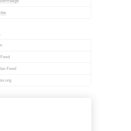
svertraege
itte
n
-Feed
ar-Feed
ss.org