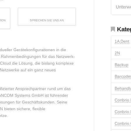
Unterw
TION
SPRECHEN SIE UNS AN
Kate
1A Dent
dueller Gerätekonfigurationen in die
2N
die Rahmenbedingungen für das Netzwerk-
loud die Lösung, die bislang komplexe
Backup
 Netzwerke auf ein ganz neues
Barcode
Behandl
tifizierter Ansprechpartner rund um das
LANCOM Systems GmbH ist führender
Conbrio 
lösungen für Geschäftskunden. Seine
bieten sichere, flexible
Conbrio 
etze.
Conbrio