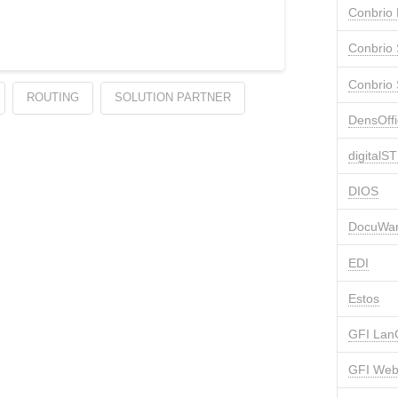
Conbrio
Conbrio 
Conbrio
ROUTING
SOLUTION PARTNER
DensOffi
digital
DIOS
DocuWa
EDI
Estos
GFI Lan
GFI Web