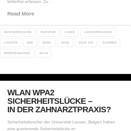
fehlerfrei erfassen. Zu …
Read More
DATENERFASSUNG
INVENTUR
LAGER
LAGERERFASSUNG
LOGISTIK
MDE
MOBIL
SAGE
SAGE 100
SCANNER
WARENEINGÄNGE
WLAN
WLAN WPA2
SICHERHEITSLÜCKE –
IN DER ZAHNARZTPRAXIS?
Sicherheitsforscher der Universität Leuven, Belgien haben
eine gravierende Sicherheitslücke im