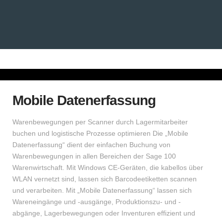
Mobile Datenerfassung
Warenbewegungen per Scanner durch Lagermitarbeiter
buchen und logistische Prozesse optimieren Die „Mobile
Datenerfassung“ dient der einfachen Buchung von
Warenbewegungen in allen Bereichen der Sage 100
Warenwirtschaft. Mit Windows CE-Geräten, die kabellos über
WLAN vernetzt sind, lassen sich Barcodeetiketten scannen
und verarbeiten. Mit „Mobile Datenerfassung“ lassen sich
Wareneingänge und -ausgänge, Produktionszu- und -
abgänge, Lagerbewegungen oder Inventuren effizient und