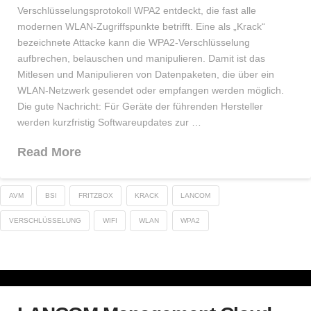
Verschlüsselungsprotokoll WPA2 entdeckt, die fast alle
modernen WLAN-Zugriffspunkte betrifft. Eine als „Krack“
bezeichnete Attacke kann die WPA2-Verschlüsselung
aufbrechen, belauschen und manipulieren. Damit ist das
Mitlesen und Manipulieren von Datenpaketen, die über ein
WLAN-Netzwerk gesendet oder empfangen werden möglich.
Die gute Nachricht: Für Geräte der führenden Hersteller
werden kurzfristig Softwareupdates zur …
Read More
AVM
BSI
FRITZBOX
KRACK
LANCOM
VERSCHLÜSSELUNG
WIFI
WLAN
WPA2