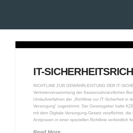
IT-SICHERHEITSRICH
RICHTLINE ZUR GEWÄHRLEISTUNG DER IT-SICHE
Vertreterversammlung der Kassenzahnärztlichen Bund
Umlaufverfahren der „Richtlinie zur IT-Sicherheit in 
Versorgung“ zugestimmt. Der Gesetzgeber hatte KZ
mit dem Digitale-Versorgung-Gesetz verpflichtet, die
Arztpraxen in einer speziellen Richtlinie verbindlich 
Read More