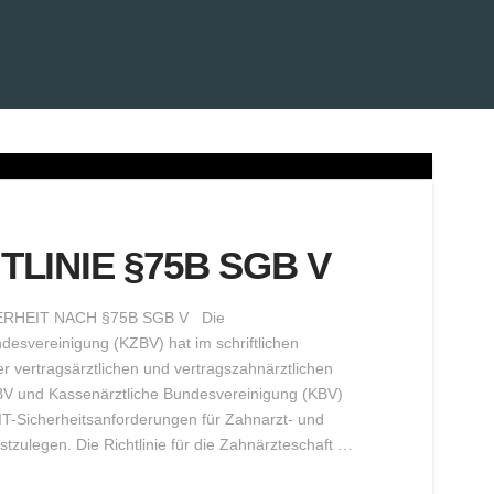
TLINIE §75B SGB V
RHEIT NACH §75B SGB V Die
esvereinigung (KZBV) hat im schriftlichen
der vertragsärztlichen und vertragszahnärztlichen
BV und Kassenärztliche Bundesvereinigung (KBV)
 IT-Sicherheitsanforderungen für Zahnarzt- und
festzulegen. Die Richtlinie für die Zahnärzteschaft …