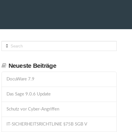
Search
Neueste Beiträge
DocuWare 7.9
Das Sage 9.0.6 Update
Schutz vor Cyber-Angriffen
IT-SICHERHEITSRICHTLINIE §75B SGB V