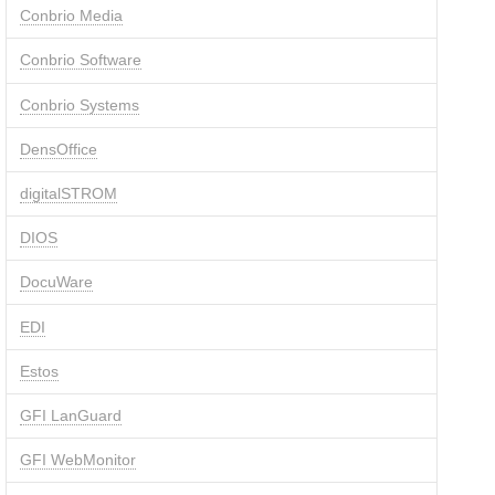
Conbrio Media
Conbrio Software
Conbrio Systems
DensOffice
digitalSTROM
DIOS
DocuWare
EDI
Estos
GFI LanGuard
GFI WebMonitor