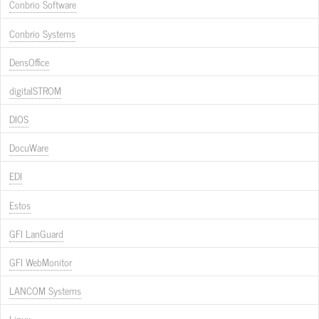
Conbrio Software
Conbrio Systems
DensOffice
digitalSTROM
DIOS
DocuWare
EDI
Estos
GFI LanGuard
GFI WebMonitor
LANCOM Systems
Linux