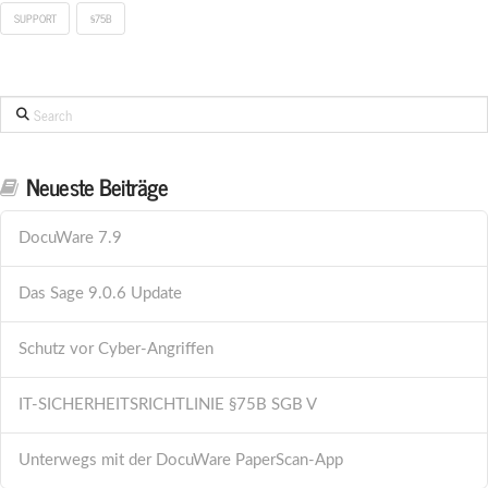
SUPPORT
§75B
Search
Neueste Beiträge
DocuWare 7.9
Das Sage 9.0.6 Update
Schutz vor Cyber-Angriffen
IT-SICHERHEITSRICHTLINIE §75B SGB V
Unterwegs mit der DocuWare PaperScan-App