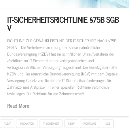
IT-SICHERHEITSRICHTLINIE §75B SGB
V
RICHTLINE ZUR GEWÄHRLEISTUNG DER IT-SICHERHEIT NACH §75B
SGB V Die Vertreterversammlung der Kassenzahnärztlichen
Bundesvereinigung (KZBV) hat im schriftlichen Umlaufverfahren der
„Richtlinie zur IT-Sicherheit in der vertragsärztlichen und
vertragszahnärztlichen Versorgung“ zugestimmt. Der Gesetzgeber hatte
KZBV und Kassenärztliche Bundesvereinigung (KBV) mit dem Digitale-
Versorgung-Gesetz verpflichtet, die IT-Sicherheitsanforderungen für
Zahnarzt- und Arztpraxen in einer speziellen Richtlinie verbindlich
festzulegen. Die Richtlinie für die Zahnärzteschaft …
Read More
AUDIT
INNOVATION
IT-SICHERHEIT
KZBV
RICHTLINIE
SGB