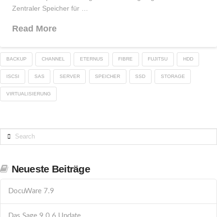
Zentraler Speicher für …
Read More
BACKUP
CHANNEL
ETERNUS
FIBRE
FUJITSU
HDD
ISCSI
SAS
SERVER
SPEICHER
SSD
STORAGE
VIRTUALISIERUNG
Search
Neueste Beiträge
DocuWare 7.9
Das Sage 9.0.6 Update