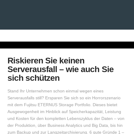
Riskieren Sie keinen
Serverausfall – wie auch Sie
sich schützen
Stand Ihr Unternehmen schon einmal wegen eines
Serverausfalls still? Ersparen Sie sich so ein Horrorszenario
mit dem Fujitsu ETERNUS Storage Portfolio. Dieses bietet
Ausgewogenheit im Hinblick auf Speicherkapazität, Leistung
und Kosten für den kompletten Lebenszyklus der Daten – von
der Produktion, über Business Analytics und Big Data, bis hin
zum Backup und zur Langzeitarchivierung. 6 gute Gründe 1 –