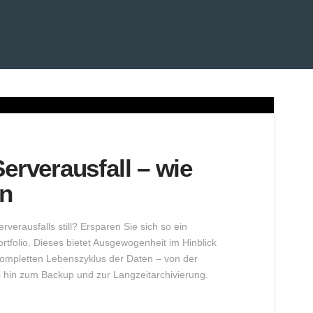
Serverausfall – wie
en
erausfalls still? Ersparen Sie sich so ein
tfolio. Dieses bietet Ausgewogenheit im Hinblick
kompletten Lebenszyklus der Daten – von der
is hin zum Backup und zur Langzeitarchivierung.