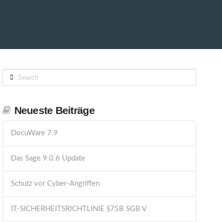
Search
Neueste Beiträge
DocuWare 7.9
Das Sage 9.0.6 Update
Schutz vor Cyber-Angriffen
IT-SICHERHEITSRICHTLINIE §75B SGB V