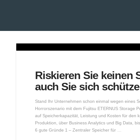
Riskieren Sie keinen 
auch Sie sich schütz
Stand Ihr Unternehmen schon einmal wegen eines Serv
Horrorszenario mit dem Fujitsu ETERNUS Storage Por
auf Speicherkapazität, Leistung und Kosten für den 
Produktion, über Business Analytics und Big Data, b
6 gute Gründe 1 – Zentraler Speicher für …