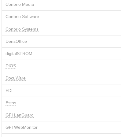
Conbrio Media
Conbrio Software
Conbrio Systems
DensOffice
digitalSTROM
DIOS
DocuWare
EDI
Estos
GFI LanGuard
GFI WebMonitor