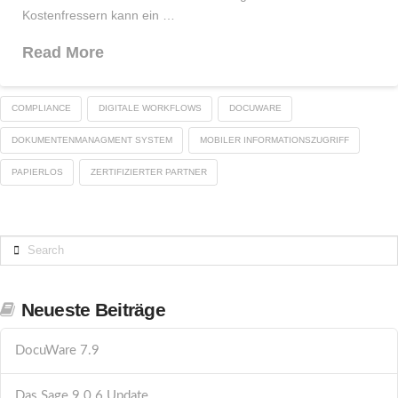
Kostenfressern kann ein …
Read More
COMPLIANCE
DIGITALE WORKFLOWS
DOCUWARE
DOKUMENTENMANAGMENT SYSTEM
MOBILER INFORMATIONSZUGRIFF
PAPIERLOS
ZERTIFIZIERTER PARTNER
Search
Neueste Beiträge
DocuWare 7.9
Das Sage 9.0.6 Update