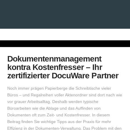
Dokumentenmanagement
kontra Kostenfresser – Ihr
zertifizierter DocuWare Partner
Noch immer prägen Papierberge die Schreibtische vieler
Büros – und Regalreihen voller Aktenordner sind dort nach wie
vor grauer Arbeitsalltag. Deshalb werden typische
Büroarbeiten wie die Ablage und das Auffinden von
Dokumenten oft zum Zeit- und Kostenfresser. In diesem
Beitrag finden Sie wichtige Tipps aus der Praxis für mehr
Effizienz in der Dokumenten-Verwaltung. Das Problem mit den