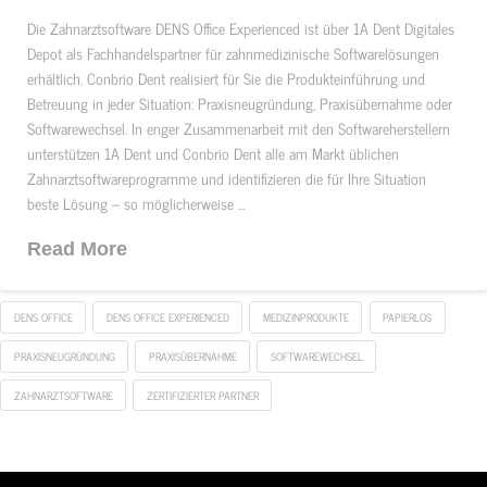
Die Zahnarztsoftware DENS Office Experienced ist über 1A Dent Digitales
Depot als Fachhandelspartner für zahnmedizinische Softwarelösungen
erhältlich. Conbrio Dent realisiert für Sie die Produkteinführung und
Betreuung in jeder Situation: Praxisneugründung, Praxisübernahme oder
Softwarewechsel. In enger Zusammenarbeit mit den Softwareherstellern
unterstützen 1A Dent und Conbrio Dent alle am Markt üblichen
Zahnarztsoftwareprogramme und identifizieren die für Ihre Situation
beste Lösung – so möglicherweise …
Read More
DENS OFFICE
DENS OFFICE EXPERIENCED
MEDIZINPRODUKTE
PAPIERLOS
PRAXISNEUGRÜNDUNG
PRAXISÜBERNAHME
SOFTWAREWECHSEL
ZAHNARZTSOFTWARE
ZERTIFIZIERTER PARTNER