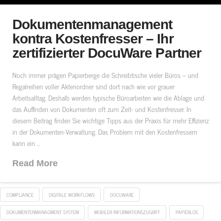
Dokumentenmanagement
kontra Kostenfresser – Ihr
zertifizierter DocuWare Partner
Noch immer prägen Papierberge die Schreibtische vieler Büros – und
Regalreihen voller Aktenordner sind dort nach wie vor grauer
Arbeitsalltag. Deshalb werden typische Büroarbeiten wie die Ablage und
das Auffinden von Dokumenten oft zum Zeit- und Kostenfresser. In
diesem Beitrag finden Sie wichtige Tipps aus der Praxis für mehr Effizienz
in der Dokumenten-Verwaltung. Das Problem mit den Kostenfressern
kann ein …
Read More
COMPLIANCE
DIGITALE WORKFLOWS
DOCUWARE
DOKUMENTENMANAGMENT SYSTEM
MOBILER INFORMATIONSZUGRIFF
PAPIERLOS