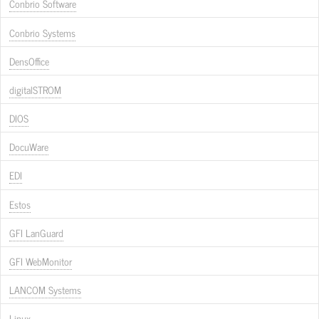
Conbrio Software
Conbrio Systems
DensOffice
digitalSTROM
DIOS
DocuWare
EDI
Estos
GFI LanGuard
GFI WebMonitor
LANCOM Systems
Linux