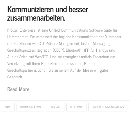
Kommunizieren und besser
zusammenarbeiten.
ProCall Enterprise ist eine Unified Communications Software Suite für
Unternehmen. Sie verbessert die tägliche Kommunikation der Mitarbeiter
mit Funktionen wie CTI, Präsenz Management, Instant Messaging,
Geschäftsprozessintegration (CEBP), Bluetooth HFP für Handys und
Audio/Video mit WebRTC. Und sie ermöglicht mittels Federation die
Vernetzung mit Ihren Kontakten – Interessenten, Kunden und
Geschäftspartnern. Schön Sie zu sehen! Auf der Messe ein gutes
Gespräch …
Read More
ESTOS
KOMMUNIKATION
PROCALL
TELEFONIE
UNIFIED COMMUNICATIONS