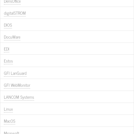
DensOffice
digitalSTROM
DIOS
DocuWare
EDI
Estos
GFI LanGuard
GFI WebMonitor
LANCOM Systems
Linux
MacOS
Microsoft