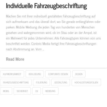
Individuelle Fahrzeugbeschriftung
Machen Sie mit Ihrer individuell gestalteten Fahrzeugbeschriftung auf
sich aufmerksam und das überall dort, wo Sie gerade entlangfahren oder
parken. Mobile Werbung die jeden Tag von hunderten von Menschen
gesehen und wahrgenommen wird, ob im Stau oder an der Ampel, ist
ein Mehrwert für jedes Unternehmen. Alle Fahrzeugtypen können von uns
beschriftet werden. Conbrio Media fertigt Ihre Fahrzeugbeschriftungen
nach Abstimmung an. Vom …
Read More
AUFMERKSAMKEIT
BEKLEBUNG
CORPORATE DESIGN
DESIGN
FAHRZEUGBESCHRIFTUNG
FOLIERUNG
GESTALTUNG
HOCHLEISTUNGSFOLIEN
MOBIL
SICHERHEIT
UV
WERBUNG