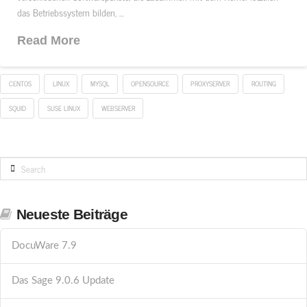
das Betriebssystem bilden, …
Read More
CENTOS
LINUX
MYSQL
OPENSOURCE
PROXYSERVER
ROUTING
SQUID
SUSE LINUX
WEBSERVER
Search
Neueste Beiträge
DocuWare 7.9
Das Sage 9.0.6 Update