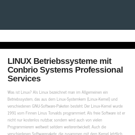
LINUX Betriebssysteme mit
Conbrio Systems Professional
Services
Was ist Linux? Als Linux bezeichnet man im Allgemeinen ein
Betriebssystem, das aus dem Linux-Systemkern (Linux-Kernel) und
verschiedenen GNU-Software-Paketen besteht. Der Linux-Kernel wurde
1991 vom Finnen Linus Torvalds programmiert. Als freie Software ist er
nicht nur kostenlos nutzbar, sondern wird auch von vielen
Programmierern weltweit seitdem weiterentwickelt. Auch die
verschiedenen Softwarepakete, die zusammen mit dem Kernel letztlich