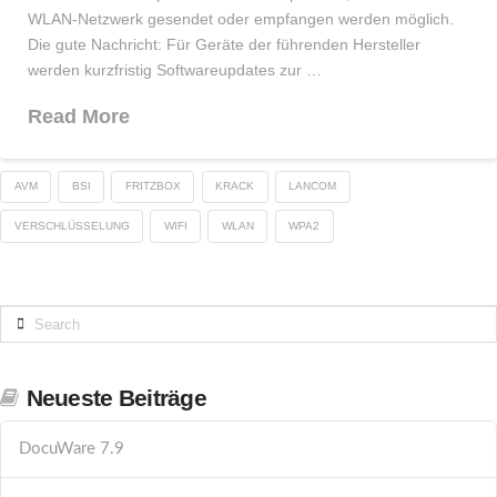
WLAN-Netzwerk gesendet oder empfangen werden möglich.
Die gute Nachricht: Für Geräte der führenden Hersteller
werden kurzfristig Softwareupdates zur …
Read More
AVM
BSI
FRITZBOX
KRACK
LANCOM
VERSCHLÜSSELUNG
WIFI
WLAN
WPA2
Search
Neueste Beiträge
DocuWare 7.9