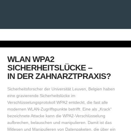
WLAN WPA2
SICHERHEITSLÜCKE –
IN DER ZAHNARZTPRAXIS?
Sicherheitsforscher der Universität Leuven, Belgien haben
eine gravierende Sicherheitslücke im
Verschlüsselungsprotokoll WPA2 entdeckt, die fast alle
modernen WLAN-Zugriffspunkte betrifft. Eine als „Krack“
bezeichnete Attacke kann die WPA2-Verschlüsselung
aufbrechen, belauschen und manipulieren. Damit ist das
Mitlesen und Manipulieren von Datenpaketen, die über ein