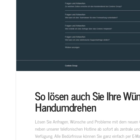
So lösen auch Sie Ihre W
Handumdrehen
Lösen Sie Anfragen, Wünsche und Probleme mit dem neuen Con
neben unserer telefonischen Hotline ab sofort als zentrale und
Verfügung. Alle Bedürfnisse können Sie ganz einfach per E-Ma