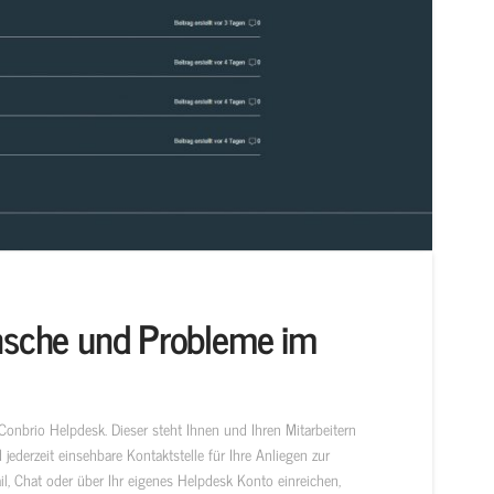
ünsche und Probleme im
brio Helpdesk. Dieser steht Ihnen und Ihren Mitarbeitern
 jederzeit einsehbare Kontaktstelle für Ihre Anliegen zur
il, Chat oder über Ihr eigenes Helpdesk Konto einreichen,