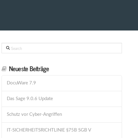
Search
Neueste Beiträge
DocuWare 7.9
Das Sage 9.0.6 Update
Schutz vor Cyber-Angriffen
IT-SICHERHEITSRICHTLINIE §75B SGB V