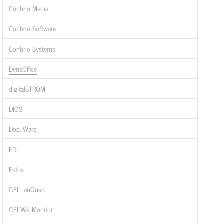
Conbrio Media
Conbrio Software
Conbrio Systems
DensOffice
digitalSTROM
DIOS
DocuWare
EDI
Estos
GFI LanGuard
GFI WebMonitor