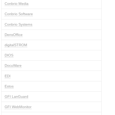
Conbrio Media
Conbrio Software
Conbrio Systems
DensOffice
digitalSTROM
DIOS
DocuWare
EDI
Estos
GFI LanGuard
GFI WebMonitor