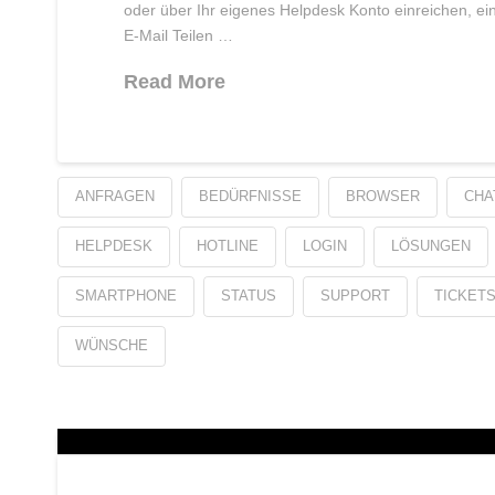
oder über Ihr eigenes Helpdesk Konto einreichen, ei
E-Mail Teilen …
Read More
ANFRAGEN
BEDÜRFNISSE
BROWSER
CHA
HELPDESK
HOTLINE
LOGIN
LÖSUNGEN
SMARTPHONE
STATUS
SUPPORT
TICKET
WÜNSCHE