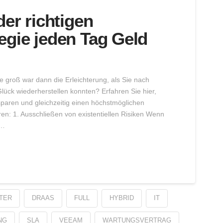
der richtigen
egie jeden Tag Geld
 groß war dann die Erleichterung, als Sie nach
Glück wiederherstellen konnten? Erfahren Sie hier,
sparen und gleichzeitig einen höchstmöglichen
ren: 1. Ausschließen von existentiellen Risiken Wenn
 …
TER
DRAAS
FULL
HYBRID
IT
NG
SLA
VEEAM
WARTUNGSVERTRAG