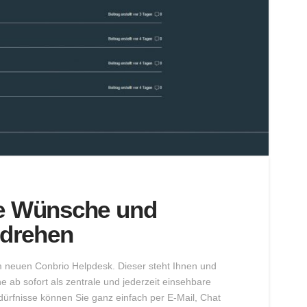
re Wünsche und
drehen
 neuen Conbrio Helpdesk. Dieser steht Ihnen und
e ab sofort als zentrale und jederzeit einsehbare
edürfnisse können Sie ganz einfach per E-Mail, Chat