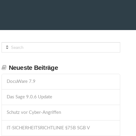
Search
Neueste Beiträge
DocuWare 7.9
Das Sage 9.0.6 Update
Schutz vor Cyber-Angriffen
IT-SICHERHEITSRICHTLINIE §75B SGB V