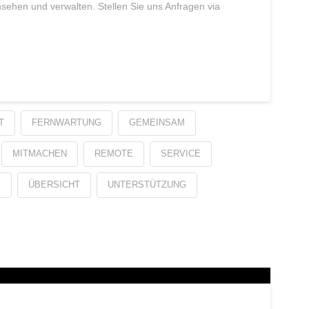
nsehen und verwalten. Stellen Sie uns Anfragen via
T
FERNWARTUNG
GEMEINSAM
MITMACHEN
REMOTE
SERVICE
S
ÜBERSICHT
UNTERSTÜTZUNG