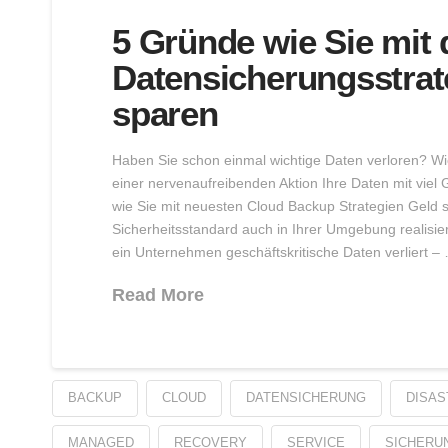
5 Gründe wie Sie mit 
Datensicherungsstrat
sparen
Haben Sie schon einmal wichtige Daten verloren? Wie
einer nervenaufreibenden Aktion Ihre Daten mit viel 
wie Sie mit neuesten Cloud Backup Strategien Geld 
Sicherheitsstandard auch in Ihrer Umgebung realisie
ein Unternehmen geschäftskritische Daten verliert –
Read More
BACKUP
CLOUD
DATENSICHERUNG
DISAS
MANAGED
RECOVERY
SERVICE
SICHERU